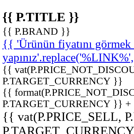
{{ P.TITLE }}
{{ P.BRAND }}
{{ 'Ürünün fiyatını görme
yapınız'.replace('%LINK%', '
{{ vat(P.PRICE_NOT_DISCOU
P.TARGET_CURRENCY }}
{{ format(P.PRICE_NOT_DI
P.TARGET_CURRENCY }} +
{{ vat(P.PRICE_SELL, P
P.TARGET_CURRENCY