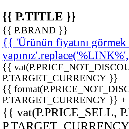
{{ P.TITLE }}
{{ P.BRAND }}
{{ 'Ürünün fiyatını görme
yapınız'.replace('%LINK%', '
{{ vat(P.PRICE_NOT_DISCOU
P.TARGET_CURRENCY }}
{{ format(P.PRICE_NOT_DI
P.TARGET_CURRENCY }} +
{{ vat(P.PRICE_SELL, P
P.TARGET_CURRENCY