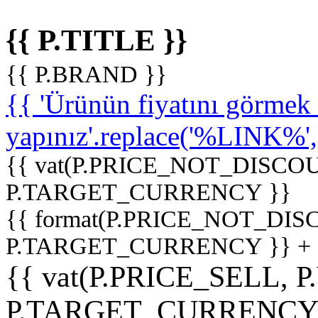
{{ P.TITLE }}
{{ P.BRAND }}
{{ 'Ürünün fiyatını görme
yapınız'.replace('%LINK%', '
{{ vat(P.PRICE_NOT_DISCOU
P.TARGET_CURRENCY }}
{{ format(P.PRICE_NOT_DI
P.TARGET_CURRENCY }} +
{{ vat(P.PRICE_SELL, P
P.TARGET_CURRENCY