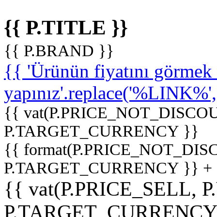
{{ P.TITLE }}
{{ P.BRAND }}
{{ 'Ürünün fiyatını görme
yapınız'.replace('%LINK%', '
{{ vat(P.PRICE_NOT_DISCOU
P.TARGET_CURRENCY }}
{{ format(P.PRICE_NOT_DI
P.TARGET_CURRENCY }} +
{{ vat(P.PRICE_SELL, P
P.TARGET_CURRENCY