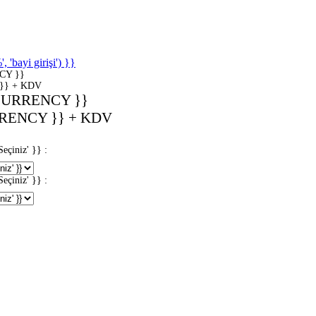
'bayi girişi') }}
CY }}
}} + KDV
CURRENCY }}
RENCY }} + KDV
iniz' }} :
iniz' }} :