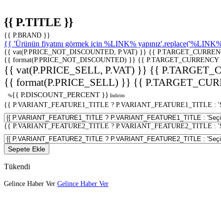
{{ P.TITLE }}
{{ P.BRAND }}
{{ 'Ürünün fiyatını görmek için %LINK% yapınız'.replace('%LINK%', 
{{ vat(P.PRICE_NOT_DISCOUNTED, P.VAT) }}
{{ P.TARGET_CURREN
{{ format(P.PRICE_NOT_DISCOUNTED) }}
{{ P.TARGET_CURRENCY 
{{ vat(P.PRICE_SELL, P.VAT) }}
{{ P.TARGET_
{{ format(P.PRICE_SELL) }}
{{ P.TARGET_CUR
{{ P.DISCOUNT_PERCENT }}
%
İndirim
{{ P.VARIANT_FEATURE1_TITLE ? P.VARIANT_FEATURE1_TITLE : 'Seç
{{ P.VARIANT_FEATURE2_TITLE ? P.VARIANT_FEATURE2_TITLE : 'Seç
Sepete Ekle
Tükendi
Gelince Haber Ver
Gelince Haber Ver