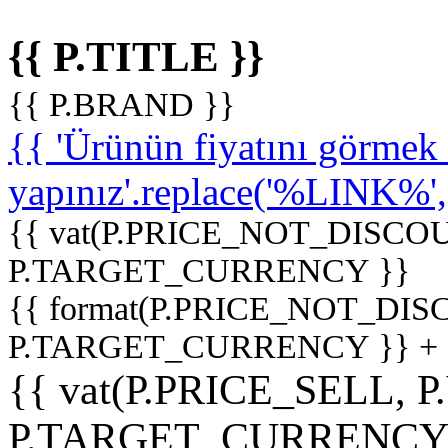
{{ P.TITLE }}
{{ P.BRAND }}
{{ 'Ürünün fiyatını görme
yapınız'.replace('%LINK%', '
{{ vat(P.PRICE_NOT_DISCOU
P.TARGET_CURRENCY }}
{{ format(P.PRICE_NOT_DI
P.TARGET_CURRENCY }} +
{{ vat(P.PRICE_SELL, P
P.TARGET_CURRENCY