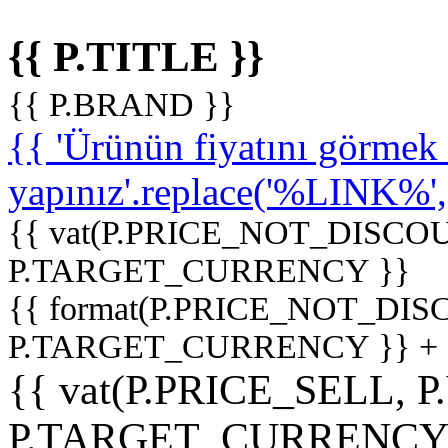
{{ P.TITLE }}
{{ P.BRAND }}
{{ 'Ürünün fiyatını görme
yapınız'.replace('%LINK%', '
{{ vat(P.PRICE_NOT_DISCOU
P.TARGET_CURRENCY }}
{{ format(P.PRICE_NOT_DI
P.TARGET_CURRENCY }} +
{{ vat(P.PRICE_SELL, P
P.TARGET_CURRENCY