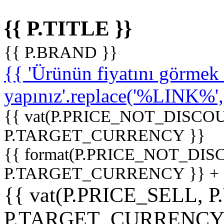
{{ P.TITLE }}
{{ P.BRAND }}
{{ 'Ürünün fiyatını görme
yapınız'.replace('%LINK%', '
{{ vat(P.PRICE_NOT_DISCOU
P.TARGET_CURRENCY }}
{{ format(P.PRICE_NOT_DI
P.TARGET_CURRENCY }} +
{{ vat(P.PRICE_SELL, P
P.TARGET_CURRENCY