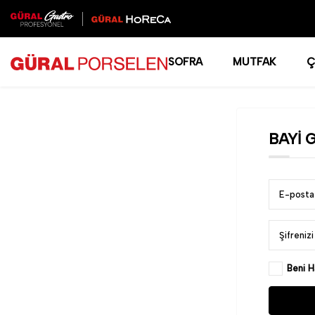
SOFRA
MUTFAK
Ç
BAYI G
E-posta 
Şifrenizi
Beni H