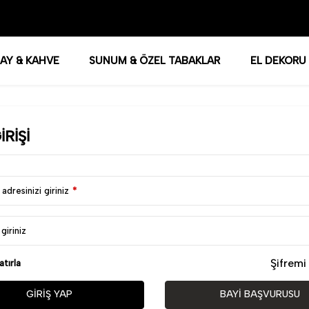
AY & KAHVE
SUNUM & ÖZEL TABAKLAR
EL DEKORU
IRIŞI
adresinizi giriniz
*
 giriniz
Şifrem
atırla
GIRIŞ YAP
BAYI BAŞVURUSU