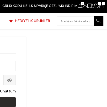
4
0
0
GRL10 KODU İLE İLK SİPARİŞE ÖZEL %10 İNDİRİM!
HEDİYELİK ÜRÜNLER
i Unuttum