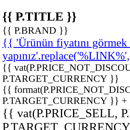
{{ P.TITLE }}
{{ P.BRAND }}
{{ 'Ürünün fiyatını görme
yapınız'.replace('%LINK%', '
{{ vat(P.PRICE_NOT_DISCOU
P.TARGET_CURRENCY }}
{{ format(P.PRICE_NOT_DI
P.TARGET_CURRENCY }} +
{{ vat(P.PRICE_SELL, P
P.TARGET_CURRENCY