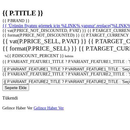
{{ P.TITLE }}
{{ P.BRAND }}
{{ 'Ürünün fiyatını görmek için %LINK% yapınız'.replace('%LINK%', 
{{ vat(P.PRICE_NOT_DISCOUNTED, P.VAT) }}
{{ P.TARGET_CURREN
{{ format(P.PRICE_NOT_DISCOUNTED) }}
{{ P.TARGET_CURRENCY 
{{ vat(P.PRICE_SELL, P.VAT) }}
{{ P.TARGET_
{{ format(P.PRICE_SELL) }}
{{ P.TARGET_CUR
{{ P.DISCOUNT_PERCENT }}
%
İndirim
{{ P.VARIANT_FEATURE1_TITLE ? P.VARIANT_FEATURE1_TITLE : 'Seç
{{ P.VARIANT_FEATURE2_TITLE ? P.VARIANT_FEATURE2_TITLE : 'Seç
Sepete Ekle
Tükendi
Gelince Haber Ver
Gelince Haber Ver