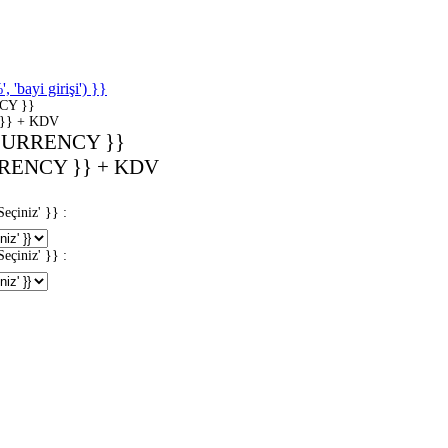
'bayi girişi') }}
CY }}
}} + KDV
CURRENCY }}
RENCY }} + KDV
iniz' }} :
iniz' }} :