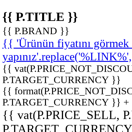
{{ P.TITLE }}
{{ P.BRAND }}
{{ 'Ürünün fiyatını görme
yapınız'.replace('%LINK%', '
{{ vat(P.PRICE_NOT_DISCOU
P.TARGET_CURRENCY }}
{{ format(P.PRICE_NOT_DI
P.TARGET_CURRENCY }} +
{{ vat(P.PRICE_SELL, P
P.TARGET_CURRENCY