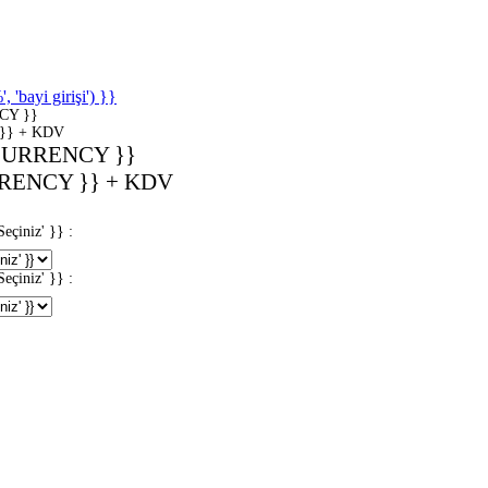
'bayi girişi') }}
CY }}
}} + KDV
CURRENCY }}
RENCY }} + KDV
iniz' }} :
iniz' }} :