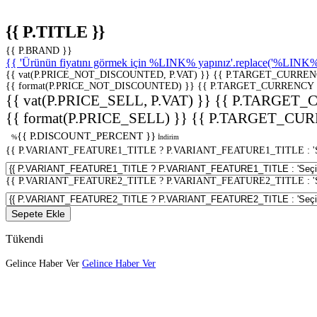
{{ P.TITLE }}
{{ P.BRAND }}
{{ 'Ürünün fiyatını görmek için %LINK% yapınız'.replace('%LINK%', 
{{ vat(P.PRICE_NOT_DISCOUNTED, P.VAT) }}
{{ P.TARGET_CURREN
{{ format(P.PRICE_NOT_DISCOUNTED) }}
{{ P.TARGET_CURRENCY 
{{ vat(P.PRICE_SELL, P.VAT) }}
{{ P.TARGET_
{{ format(P.PRICE_SELL) }}
{{ P.TARGET_CUR
{{ P.DISCOUNT_PERCENT }}
%
İndirim
{{ P.VARIANT_FEATURE1_TITLE ? P.VARIANT_FEATURE1_TITLE : 'Seç
{{ P.VARIANT_FEATURE2_TITLE ? P.VARIANT_FEATURE2_TITLE : 'Seç
Sepete Ekle
Tükendi
Gelince Haber Ver
Gelince Haber Ver