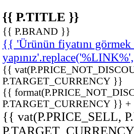
{{ P.TITLE }}
{{ P.BRAND }}
{{ 'Ürünün fiyatını görme
yapınız'.replace('%LINK%', '
{{ vat(P.PRICE_NOT_DISCOU
P.TARGET_CURRENCY }}
{{ format(P.PRICE_NOT_DI
P.TARGET_CURRENCY }} +
{{ vat(P.PRICE_SELL, P
P.TARGET_CURRENCY