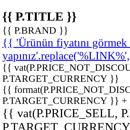
{{ P.TITLE }}
{{ P.BRAND }}
{{ 'Ürünün fiyatını görme
yapınız'.replace('%LINK%', '
{{ vat(P.PRICE_NOT_DISCOU
P.TARGET_CURRENCY }}
{{ format(P.PRICE_NOT_DI
P.TARGET_CURRENCY }} +
{{ vat(P.PRICE_SELL, P
P.TARGET_CURRENCY