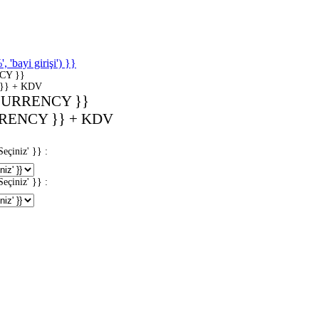
'bayi girişi') }}
CY }}
}} + KDV
CURRENCY }}
RENCY }} + KDV
iniz' }} :
iniz' }} :