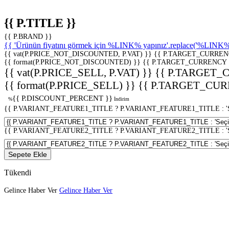
{{ P.TITLE }}
{{ P.BRAND }}
{{ 'Ürünün fiyatını görmek için %LINK% yapınız'.replace('%LINK%', 
{{ vat(P.PRICE_NOT_DISCOUNTED, P.VAT) }}
{{ P.TARGET_CURREN
{{ format(P.PRICE_NOT_DISCOUNTED) }}
{{ P.TARGET_CURRENCY 
{{ vat(P.PRICE_SELL, P.VAT) }}
{{ P.TARGET_
{{ format(P.PRICE_SELL) }}
{{ P.TARGET_CUR
{{ P.DISCOUNT_PERCENT }}
%
İndirim
{{ P.VARIANT_FEATURE1_TITLE ? P.VARIANT_FEATURE1_TITLE : 'Seç
{{ P.VARIANT_FEATURE2_TITLE ? P.VARIANT_FEATURE2_TITLE : 'Seç
Sepete Ekle
Tükendi
Gelince Haber Ver
Gelince Haber Ver