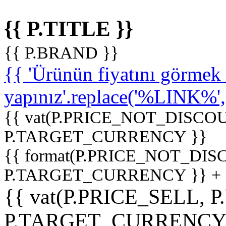
{{ P.TITLE }}
{{ P.BRAND }}
{{ 'Ürünün fiyatını görme
yapınız'.replace('%LINK%', '
{{ vat(P.PRICE_NOT_DISCOU
P.TARGET_CURRENCY }}
{{ format(P.PRICE_NOT_DI
P.TARGET_CURRENCY }} +
{{ vat(P.PRICE_SELL, P
P.TARGET_CURRENCY