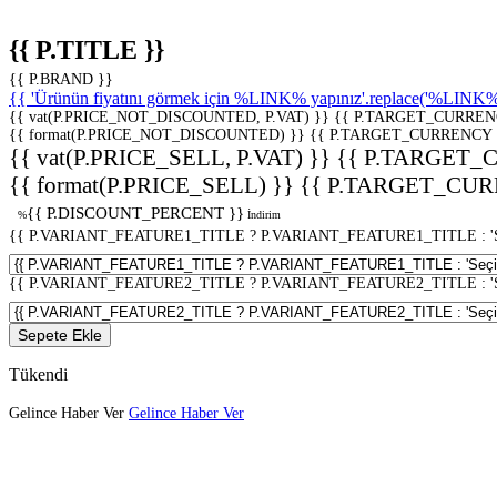
{{ P.TITLE }}
{{ P.BRAND }}
{{ 'Ürünün fiyatını görmek için %LINK% yapınız'.replace('%LINK%', 
{{ vat(P.PRICE_NOT_DISCOUNTED, P.VAT) }}
{{ P.TARGET_CURREN
{{ format(P.PRICE_NOT_DISCOUNTED) }}
{{ P.TARGET_CURRENCY 
{{ vat(P.PRICE_SELL, P.VAT) }}
{{ P.TARGET_
{{ format(P.PRICE_SELL) }}
{{ P.TARGET_CUR
{{ P.DISCOUNT_PERCENT }}
%
İndirim
{{ P.VARIANT_FEATURE1_TITLE ? P.VARIANT_FEATURE1_TITLE : 'Seç
{{ P.VARIANT_FEATURE2_TITLE ? P.VARIANT_FEATURE2_TITLE : 'Seç
Sepete Ekle
Tükendi
Gelince Haber Ver
Gelince Haber Ver