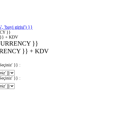
'bayi girişi') }}
CY }}
}} + KDV
CURRENCY }}
RENCY }} + KDV
iniz' }} :
iniz' }} :