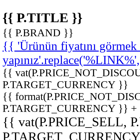
{{ P.TITLE }}
{{ P.BRAND }}
{{ 'Ürünün fiyatını görme
yapınız'.replace('%LINK%', '
{{ vat(P.PRICE_NOT_DISCOU
P.TARGET_CURRENCY }}
{{ format(P.PRICE_NOT_DI
P.TARGET_CURRENCY }} +
{{ vat(P.PRICE_SELL, P
P.TARGET_CURRENCY