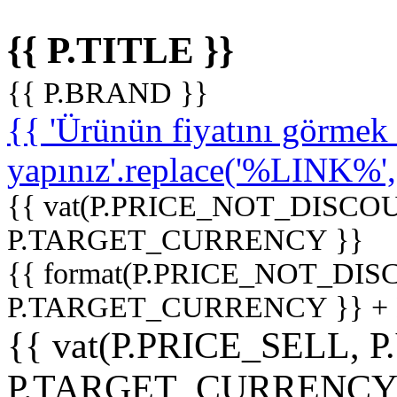
{{ P.TITLE }}
{{ P.BRAND }}
{{ 'Ürünün fiyatını görme
yapınız'.replace('%LINK%', '
{{ vat(P.PRICE_NOT_DISCOU
P.TARGET_CURRENCY }}
{{ format(P.PRICE_NOT_DI
P.TARGET_CURRENCY }} +
{{ vat(P.PRICE_SELL, P
P.TARGET_CURRENCY