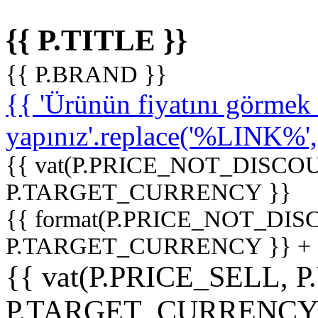
{{ P.TITLE }}
{{ P.BRAND }}
{{ 'Ürünün fiyatını görme
yapınız'.replace('%LINK%', '
{{ vat(P.PRICE_NOT_DISCOU
P.TARGET_CURRENCY }}
{{ format(P.PRICE_NOT_DI
P.TARGET_CURRENCY }} +
{{ vat(P.PRICE_SELL, P
P.TARGET_CURRENCY