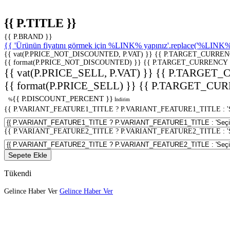
{{ P.TITLE }}
{{ P.BRAND }}
{{ 'Ürünün fiyatını görmek için %LINK% yapınız'.replace('%LINK%', 
{{ vat(P.PRICE_NOT_DISCOUNTED, P.VAT) }}
{{ P.TARGET_CURREN
{{ format(P.PRICE_NOT_DISCOUNTED) }}
{{ P.TARGET_CURRENCY 
{{ vat(P.PRICE_SELL, P.VAT) }}
{{ P.TARGET_
{{ format(P.PRICE_SELL) }}
{{ P.TARGET_CUR
{{ P.DISCOUNT_PERCENT }}
%
İndirim
{{ P.VARIANT_FEATURE1_TITLE ? P.VARIANT_FEATURE1_TITLE : 'Seç
{{ P.VARIANT_FEATURE2_TITLE ? P.VARIANT_FEATURE2_TITLE : 'Seç
Sepete Ekle
Tükendi
Gelince Haber Ver
Gelince Haber Ver