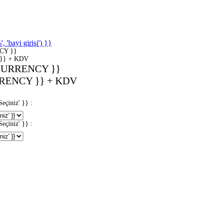
'bayi girişi') }}
CY }}
}} + KDV
CURRENCY }}
RENCY }} + KDV
iniz' }} :
iniz' }} :