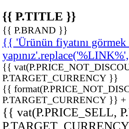
{{ P.TITLE }}
{{ P.BRAND }}
{{ 'Ürünün fiyatını görme
yapınız'.replace('%LINK%', '
{{ vat(P.PRICE_NOT_DISCOU
P.TARGET_CURRENCY }}
{{ format(P.PRICE_NOT_DI
P.TARGET_CURRENCY }} +
{{ vat(P.PRICE_SELL, P
P.TARGET_CURRENCY