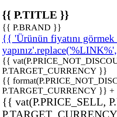
{{ P.TITLE }}
{{ P.BRAND }}
{{ 'Ürünün fiyatını görme
yapınız'.replace('%LINK%', '
{{ vat(P.PRICE_NOT_DISCOU
P.TARGET_CURRENCY }}
{{ format(P.PRICE_NOT_DI
P.TARGET_CURRENCY }} +
{{ vat(P.PRICE_SELL, P
P.TARGET_CURRENCY