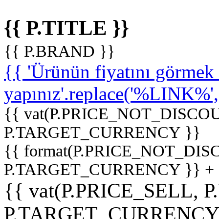
{{ P.TITLE }}
{{ P.BRAND }}
{{ 'Ürünün fiyatını görme
yapınız'.replace('%LINK%', '
{{ vat(P.PRICE_NOT_DISCOU
P.TARGET_CURRENCY }}
{{ format(P.PRICE_NOT_DI
P.TARGET_CURRENCY }} +
{{ vat(P.PRICE_SELL, P
P.TARGET_CURRENCY