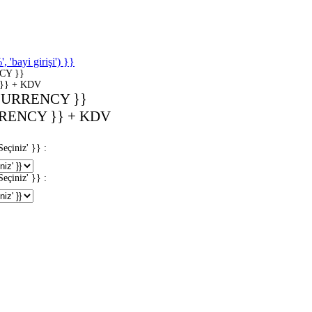
'bayi girişi') }}
CY }}
}} + KDV
CURRENCY }}
RENCY }} + KDV
iniz' }} :
iniz' }} :