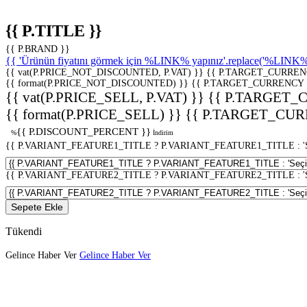
{{ P.TITLE }}
{{ P.BRAND }}
{{ 'Ürünün fiyatını görmek için %LINK% yapınız'.replace('%LINK%', 
{{ vat(P.PRICE_NOT_DISCOUNTED, P.VAT) }}
{{ P.TARGET_CURREN
{{ format(P.PRICE_NOT_DISCOUNTED) }}
{{ P.TARGET_CURRENCY 
{{ vat(P.PRICE_SELL, P.VAT) }}
{{ P.TARGET_
{{ format(P.PRICE_SELL) }}
{{ P.TARGET_CUR
{{ P.DISCOUNT_PERCENT }}
%
İndirim
{{ P.VARIANT_FEATURE1_TITLE ? P.VARIANT_FEATURE1_TITLE : 'Seç
{{ P.VARIANT_FEATURE2_TITLE ? P.VARIANT_FEATURE2_TITLE : 'Seç
Sepete Ekle
Tükendi
Gelince Haber Ver
Gelince Haber Ver