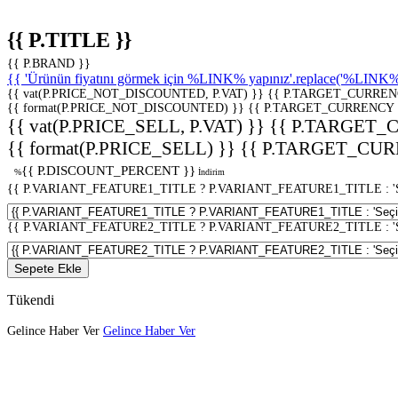
{{ P.TITLE }}
{{ P.BRAND }}
{{ 'Ürünün fiyatını görmek için %LINK% yapınız'.replace('%LINK%', 
{{ vat(P.PRICE_NOT_DISCOUNTED, P.VAT) }}
{{ P.TARGET_CURREN
{{ format(P.PRICE_NOT_DISCOUNTED) }}
{{ P.TARGET_CURRENCY 
{{ vat(P.PRICE_SELL, P.VAT) }}
{{ P.TARGET_
{{ format(P.PRICE_SELL) }}
{{ P.TARGET_CUR
{{ P.DISCOUNT_PERCENT }}
%
İndirim
{{ P.VARIANT_FEATURE1_TITLE ? P.VARIANT_FEATURE1_TITLE : 'Seç
{{ P.VARIANT_FEATURE2_TITLE ? P.VARIANT_FEATURE2_TITLE : 'Seç
Sepete Ekle
Tükendi
Gelince Haber Ver
Gelince Haber Ver