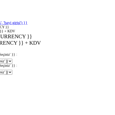
'bayi girişi') }}
CY }}
}} + KDV
CURRENCY }}
RENCY }} + KDV
iniz' }} :
iniz' }} :