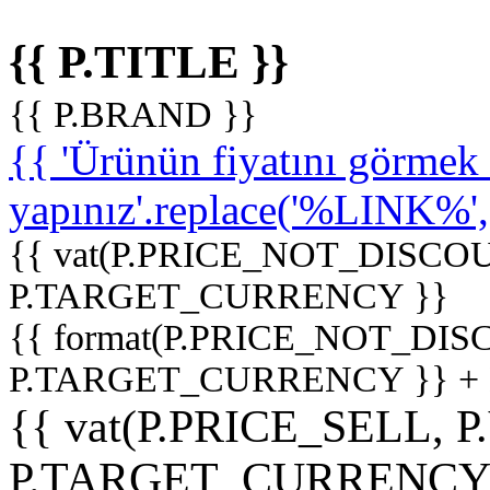
{{ P.TITLE }}
{{ P.BRAND }}
{{ 'Ürünün fiyatını görme
yapınız'.replace('%LINK%', '
{{ vat(P.PRICE_NOT_DISCOU
P.TARGET_CURRENCY }}
{{ format(P.PRICE_NOT_DI
P.TARGET_CURRENCY }} +
{{ vat(P.PRICE_SELL, P
P.TARGET_CURRENCY