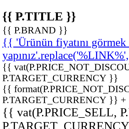
{{ P.TITLE }}
{{ P.BRAND }}
{{ 'Ürünün fiyatını görme
yapınız'.replace('%LINK%', '
{{ vat(P.PRICE_NOT_DISCOU
P.TARGET_CURRENCY }}
{{ format(P.PRICE_NOT_DI
P.TARGET_CURRENCY }} +
{{ vat(P.PRICE_SELL, P
P.TARGET_CURRENCY