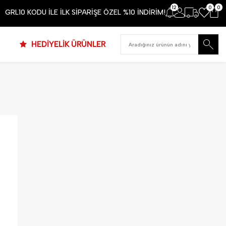
12
0
0
GRL10 KODU İLE İLK SİPARİŞE ÖZEL %10 İNDİRİM!
HEDİYELİK ÜRÜNLER