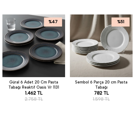
%
47
%
51
Güral 6 Adet 20 Cm Pasta
Sembol 6 Parça 20 cm Pasta
Tabağı Reaktif Oasis Vr 1131
Tabağı
1.462
TL
782
TL
2.758
TL
1.598
TL