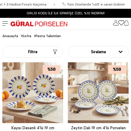
çırma
•
🏷️ Tüm Ürünlerde %65´e varan İndirim
•
🏷️ Caroline Yemek
GRL10 KODU İLE İLK SİPARİŞE ÖZEL %10 İNDİRİM!
Anasayfa
Sofra
Pasta Takımları
Filtre
Sıralama
%
58
%
58
Kayısı Desenli 4'lü 19 cm
Zeytin Dalı 19 cm 4'lü Porselen