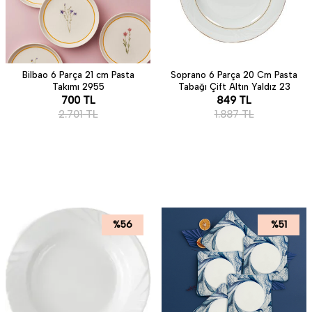
Bilbao 6 Parça 21 cm Pasta
Soprano 6 Parça 20 Cm Pasta
Takımı 2955
Tabağı Çift Altın Yaldız 23
700
TL
849
TL
2.701
TL
1.887
TL
%
56
%
51