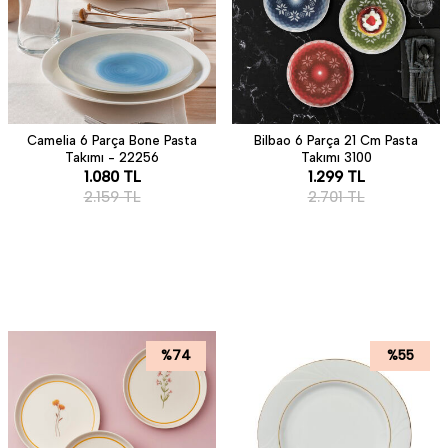
Camelia 6 Parça Bone Pasta
Bilbao 6 Parça 21 Cm Pasta
Takımı - 22256
Takımı 3100
1.080
TL
1.299
TL
2.159
TL
2.701
TL
%
74
%
55