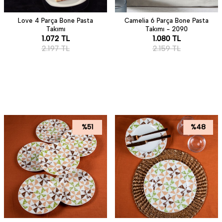
Love 4 Parça Bone Pasta
Camelia 6 Parça Bone Pasta
Takımı
Takımı - 2090
1.072
TL
1.080
TL
2.197
TL
2.159
TL
%
51
%
48