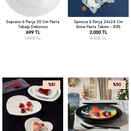
Soprano 6 Parça 20 Cm Pasta
Spinoza 6 Parça 24x24 Cm
Tabağı Dekorsuz
Bone Pasta Takımı - 845
699
TL
2.000
TL
1.598
TL
4.105
TL
%
51
%
50