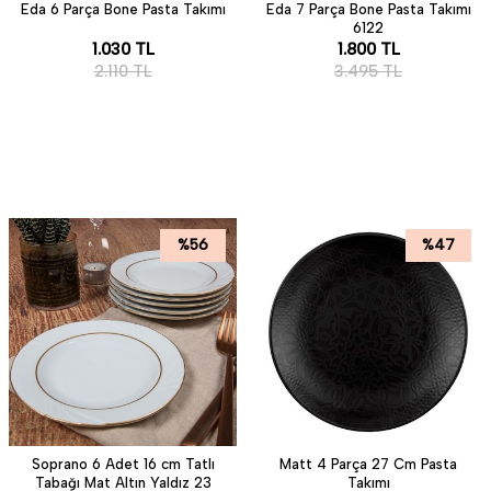
Eda 6 Parça Bone Pasta Takımı
Eda 7 Parça Bone Pasta Takımı
6122
1.030
TL
1.800
TL
2.110
TL
3.495
TL
%
56
%
47
Soprano 6 Adet 16 cm Tatlı
Matt 4 Parça 27 Cm Pasta
Tabağı Mat Altın Yaldız 23
Takımı