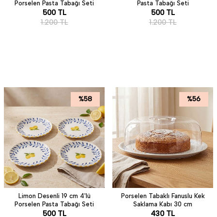
Porselen Pasta Tabağı Seti
Pasta Tabağı Seti
500
TL
500
TL
1.200
TL
1.200
TL
%
58
%
56
Limon Desenli 19 cm 4'lü
Porselen Tabaklı Fanuslu Kek
Porselen Pasta Tabağı Seti
Saklama Kabı 30 cm
500
TL
430
TL