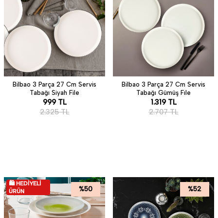
Bilbao 3 Parça 27 Cm Servis
Bilbao 3 Parça 27 Cm Servis
Tabağı Siyah File
Tabağı Gümüş Fıle
999
TL
1.319
TL
2.325
TL
2.707
TL
🛍️ HEDİYELİ
%
50
%
52
ÜRÜN