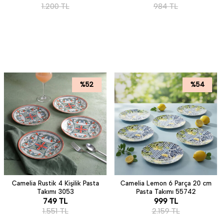
1.200
TL
984
TL
%
52
%
54
Camelia Rustik 4 Kişilik Pasta
Camelia Lemon 6 Parça 20 cm
Takımı 3053
Pasta Takımı 55742
749
TL
999
TL
1.551
TL
2.159
TL