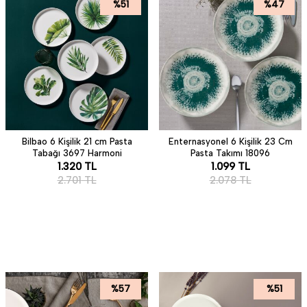
%
51
%
47
Bilbao 6 Kişilik 21 cm Pasta
Enternasyonel 6 Kişilik 23 Cm
Tabağı 3697 Harmoni
Pasta Takımı 18096
1.320
TL
1.099
TL
2.701
TL
2.078
TL
%
57
%
51