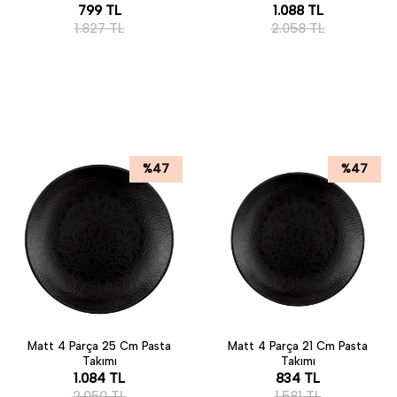
799
TL
1.088
TL
1.827
TL
2.058
TL
%
47
%
47
Matt 4 Parça 25 Cm Pasta
Matt 4 Parça 21 Cm Pasta
Takımı
Takımı
1.084
TL
834
TL
2.050
TL
1.581
TL