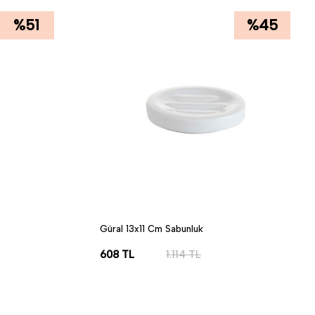
%
51
%
45
Güral 13x11 Cm Sabunluk
608
TL
1.114
TL