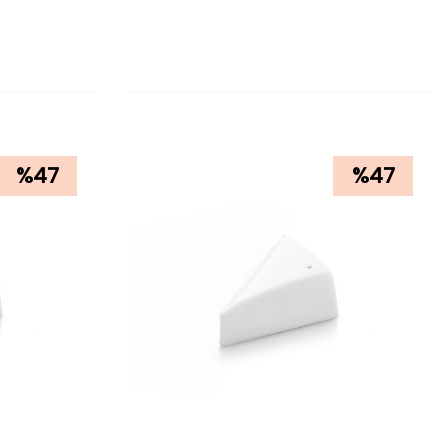
SEPETE EKLE
%
47
%
47