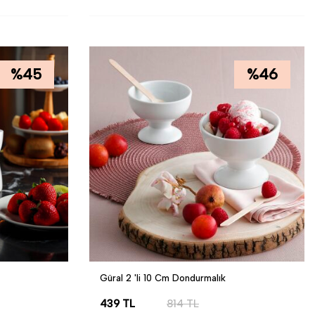
SEPETE EKLE
%
45
%
46
Güral 2 'li 10 Cm Dondurmalık
439
TL
814
TL