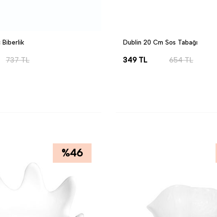
Biberlik
Dublin 20 Cm Sos Tabağı
737
TL
349
TL
654
TL
LE
SEPETE EKLE
%
46