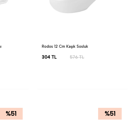
ı
Rodos 12 Cm Kaşık Sosluk
304
TL
576
TL
SEPETE EKLE
%
51
%
51