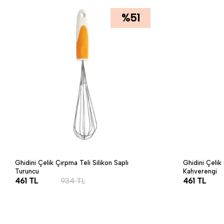
%
51
Ghidini Çelik Çırpma Teli Silikon Saplı
Ghidini Çelik 
Turuncu
Kahverengi
461
TL
934
TL
461
TL