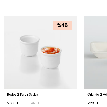
SEPETE EKLE
SEPETE EK
%
48
Rodos 2 Parça Sosluk
Orlando 2 A
283
TL
546
TL
299
TL