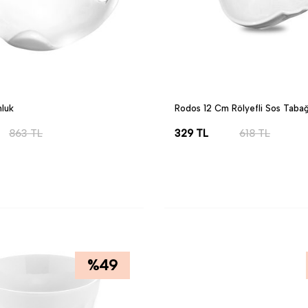
luk
Rodos 12 Cm Rölyefli Sos Tabağ
863
TL
329
TL
618
TL
LE
SEPETE EKLE
%
49