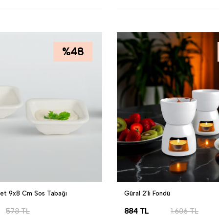
LE
SEPETE EKLE
%
48
det 9x8 Cm Sos Tabağı
Güral 2'li Fondü
578
TL
884
TL
1.606
TL