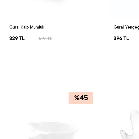
Güral Kalp Mumluk
Güral Yengeç 
329
TL
619
TL
396
TL
SEPETE EKLE
SEPETE EK
%
45