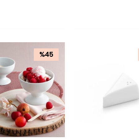
LE
SEPETE EKLE
%
45