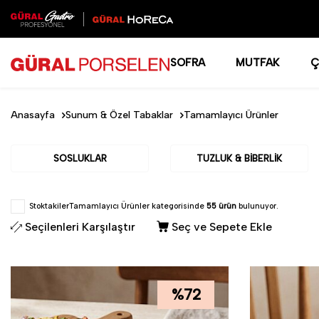
SOFRA
MUTFAK
Ç
Anasayfa
Sunum & Özel Tabaklar
Tamamlayıcı Ürünler
SOSLUKLAR
TUZLUK & BIBERLIK
Stoktakiler
Tamamlayıcı Ürünler kategorisinde
55 ürün
bulunuyor.
Seçilenleri Karşılaştır
Seç ve Sepete Ekle
%
72