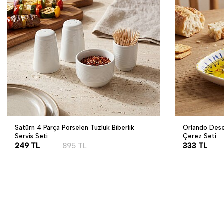
Satürn 4 Parça Porselen Tuzluk Biberlik
Orlando Desen
Servis Seti
Çerez Seti
249
TL
895
TL
333
TL
SEPETE EKLE
SEPETE EK