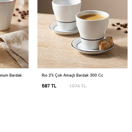
 Sunum Bardak
Rio 2'li Çok Amaçlı Bardak 300 Cc
587
TL
1.076
TL
SEPETE EKLE