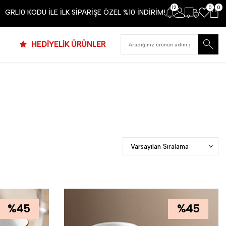
12
0
0
GRL10 KODU İLE İLK SİPARİŞE ÖZEL %10 İNDİRİM!
HEDİYELİK ÜRÜNLER
%
45
%
45