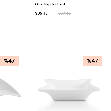
Güral Napoli Biberlik
306
TL
577
TL
SEPETE EKLE
%
47
%
47