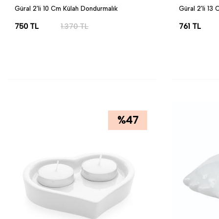
Güral 2'li 10 Cm Külah Dondurmalık
Güral 2'li 13
750
TL
1.370
TL
761
TL
SEPETE EKLE
SEPETE EK
%
47