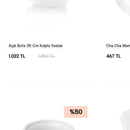
Açık Bufe 35 Cm Kulplu Sosluk
Cha Cha Mum
1.022
TL
1.852
TL
467
TL
SEPETE EKLE
SEPETE EK
%
50