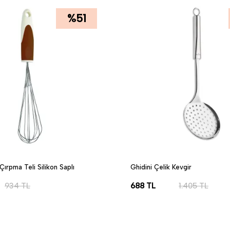
%
51
Çırpma Teli Silikon Saplı
Ghidini Çelik Kevgir
934
TL
688
TL
1.405
TL