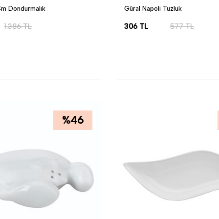
 Cm Dondurmalık
Güral Napoli Tuzluk
1.386
TL
306
TL
577
TL
LE
SEPETE EKLE
%
46