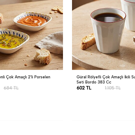
li Çok Amaçlı 2'li Porselen
Güral Rölyefli Çok Amaçlı İkili
Seti Bordo 383 Cc
684
TL
602
TL
1.105
TL
LE
SEPETE EKLE