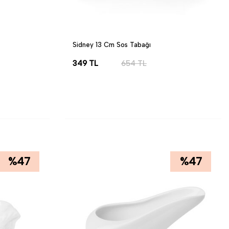
Sidney 13 Cm Sos Tabağı
349
TL
654
TL
SEPETE EKLE
%
47
%
47