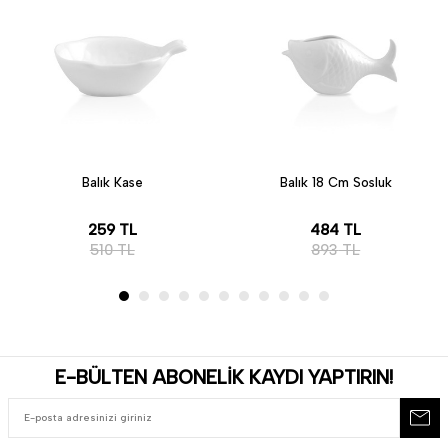
Balık Kase
Balık 18 Cm Sosluk
259
TL
484
TL
510
TL
893
TL
E-BÜLTEN ABONELİK KAYDI YAPTIRIN!