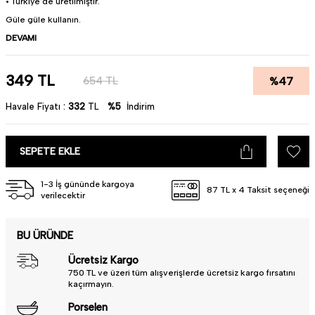
• Türkiye'de üretilmiştir.
Güle güle kullanın.
DEVAMI
349
TL
%
47
654
TL
Havale Fiyatı :
332
TL
%5
İndirim
SEPETE EKLE
1-3 İş gününde kargoya
87 TL x 4 Taksit seçeneği
verilecektir
BU ÜRÜNDE
Ücretsiz Kargo
750 TL ve üzeri tüm alışverişlerde ücretsiz kargo fırsatını
kaçırmayın.
Porselen