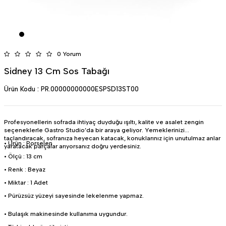
0 Yorum
Sidney 13 Cm Sos Tabağı
Ürün Kodu :
PR.00000000000ESPSD13ST00
Profesyonellerin sofrada ihtiyaç duyduğu ışıltı, kalite ve asalet zengin
seçeneklerle Gastro Studio’da bir araya geliyor. Yemeklerinizi
taçlandıracak, sofranıza heyecan katacak, konuklarınız için unutulmaz anlar
• Ürün : Porselen
yaratacak parçalar arıyorsanız doğru yerdesiniz.
• Ölçü : 13 cm
• Renk : Beyaz
• Miktar : 1 Adet
• Pürüzsüz yüzeyi sayesinde lekelenme yapmaz.
• Bulaşık makinesinde kullanıma uygundur.