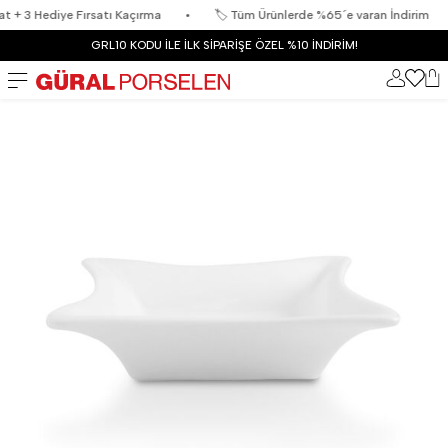
3 Hediye Fırsatı Kaçırma
•
🏷️ Tüm Ürünlerde %65´e varan İndirim
•
GRL10 KODU İLE İLK SİPARİŞE ÖZEL %10 İNDİRİM!