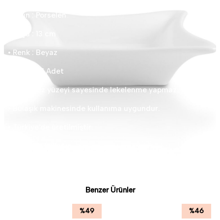
• Ürün : Porselen
• Ölçü : 13 cm
• Renk : Beyaz
• Miktar : 1 Adet
• Pürüzsüz yüzeyi sayesinde lekelenme yapmaz.
• Bulaşık makinesinde kullanıma uygundur.
• Türkiye'de üretilmiştir.
Güle güle kullanın.
Benzer Ürünler
%
49
%
46