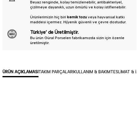
Beyaz renginde, kolay temizlenebilir, antibakteriyel,
çizilmeye dayanıklı, uzun ömürlü ve kolay istiflenebilir.
Ürünlerimizin hiç biri
kemik tozu
veya hayvansal katkı
maddesi içermez. Hijyenik güvenli ve çevre dostudur.
Türkiye’ de Üretilmiştir.
Bu ürün Güral Porselen fabrikamızda sizin için özenle
üretilmiştir.
ÜRÜN AÇIKLAMASI
TAKIM PARÇALARI
KULLANIM & BAKIM
TESLIMAT & İ
Profesyonellerin sofrada ihtiyaç duyduğu ışıltı, kalite ve
asalet zengin seçeneklerle Gastro Studio’da bir araya
geliyor. Yemeklerinizi taçlandıracak, sofranıza heyecan
katacak, konuklarınız için unutulmaz anlar yaratacak
parçalar arıyorsanız doğru yerdesiniz.