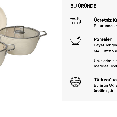
BU ÜRÜNDE
Ücretsiz K
Bu üründe ka
Porselen
Beyaz rengind
çizilmeye day
Ürünlerimizin
maddesi içer
Türkiye’ de
Bu ürün Güra
üretilmiştir.