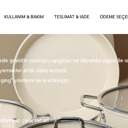
KULLANIM & BAKIM
TESLIMAT & İADE
ÖDEME SEÇE
tede granitin yanmaz,yapışmaz ve dayanıklı yapısı ile ı
yemekler artık daha lezzetli..
ing" yöntemi ile üretilmiştir.
aslanmaz çelik taban