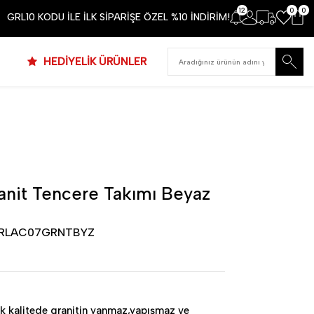
12
0
0
GRL10 KODU İLE İLK SİPARİŞE ÖZEL %10 İNDİRİM!
HEDİYELİK ÜRÜNLER
anit Tencere Takımı Beyaz
GRLAC07GRNTBYZ
sek kalitede granitin yanmaz,yapışmaz ve