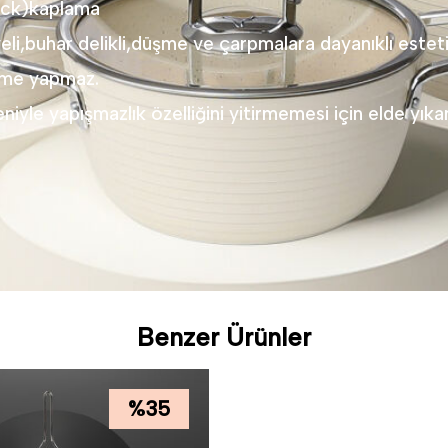
ick)kaplama
eli,buhar delikli,düşme ve çarpmalara dayanıklı estet
nme yapmaz.
iyle yapışmazlık özelliğini yitirmemesi için elde yık
Benzer Ürünler
%
35