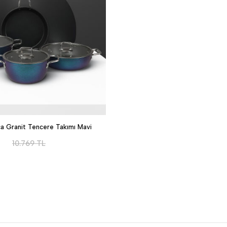
ça Granit Tencere Takımı Mavi
10.769
TL
LE