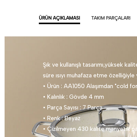
ÜRÜN AÇIKLAMASI
TAKIM PARÇALARI
Şık ve kullanışlı tasarımı,yüksek kali
süre ısıyı muhafaza etme özelliğiyle 
• Ürün : AA1050 Alaşımdan "cold forg
• Kalınlık : Gövde 4 mm
• Parça Sayısı : 7 Parça
• Renk : Beyaz
• Çizilmeyen 430 kalite manyetik p