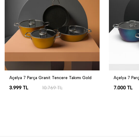
Açelya 7 Parça Granit Tencere Takımı Gold
Açelya 7 Par
3.999
TL
10.769
TL
7.000
TL
SEPETE EKLE
SEPETE EK