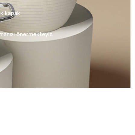
ik kapak
amanızı önermekteyiz.