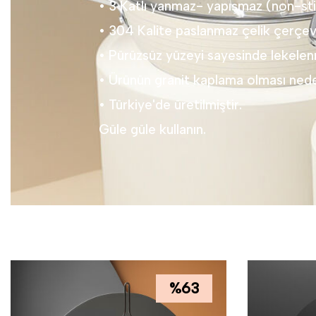
• 3 Katlı yanmaz- yapışmaz (non-st
• 304 Kalite paslanmaz çelik çerçev
• Pürüzsüz yüzeyi sayesinde lekele
• Ürünün granit kaplama olması neden
• Türkiye'de üretilmiştir.
Güle güle kullanın.
%
63