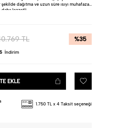
 bir şekilde dağıtma ve uzun süre ısıyı muhafaza
 daha lezzetli..
d forging" yöntemi ile üretilmiştir.
10.769
TL
%
35
tik paslanmaz çelik taban
non-stick)kaplama
çerçeveli,buhar delikli,düşme ve çarpmalara
5
İndirim
lekelenme yapmaz.
ı nedeniyle yapışmazlık özelliğini yitirmemesi
yiz.
TE EKLE
a
1.750 TL x 4 Taksit seçeneği