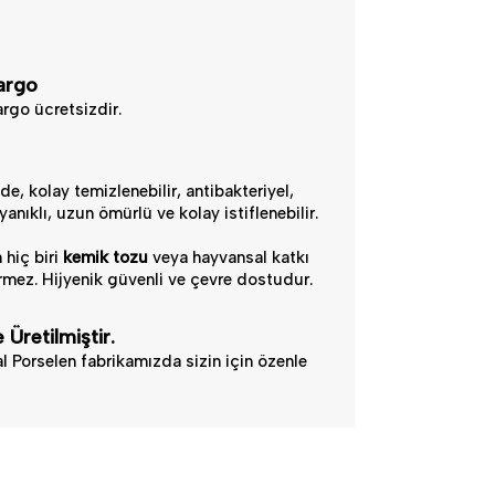
argo
rgo ücretsizdir.
e, kolay temizlenebilir, antibakteriyel,
anıklı, uzun ömürlü ve kolay istiflenebilir.
 hiç biri
kemik tozu
veya hayvansal katkı
mez. Hijyenik güvenli ve çevre dostudur.
 Üretilmiştir.
l Porselen fabrikamızda sizin için özenle