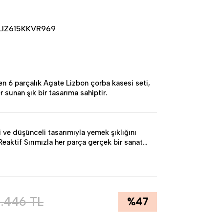
LIZ615KKVR969
ilen 6 parçalık Agate Lizbon çorba kasesi seti,
 sunan şık bir tasarıma sahiptir.
ği ve düşünceli tasarımıyla yemek şıklığını
Reaktif Sırımızla her parça gerçek bir sanat
e kendi benzersiz karakterini ve eşsiz
l bitirme tekniği, doku ve tonu harmanlayarak
 bir çekicilik katar.
rça da benzersiz renk değişiklikleri ve
3.446
TL
%
47
parçayı benzersiz ve değerli kılar. Bu sayede
r çıkar.