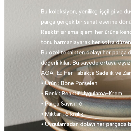
Bu koleksiyon, yenilikçi işçiliği ve d
parça gerçek bir sanat eserine dön
Reaktif sırlama işlemi her ürüne kend
tonu harmanlayarak her sofra düzenine
Bu özel teknikten dolayı her parça da
değerli kılar. Bu sayede ortaya eşsiz
AGATE:: Her Tabakta Sadelik ve Zar
• Ürün : Bone Porselen
• Renk : Reaktif Uygulama-Krem
• Parça Sayısı : 6
• Miktar : 6 kişilik
• Uygulamadan dolayı her parçada benz