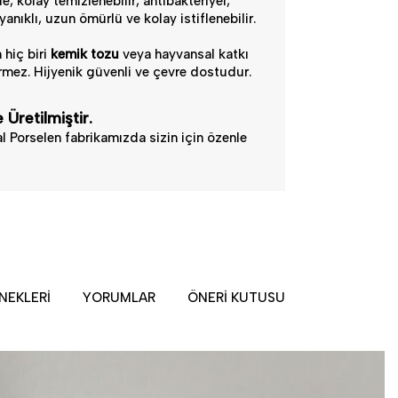
, kolay temizlenebilir, antibakteriyel,
anıklı, uzun ömürlü ve kolay istiflenebilir.
 hiç biri
kemik tozu
veya hayvansal katkı
mez. Hijyenik güvenli ve çevre dostudur.
 Üretilmiştir.
l Porselen fabrikamızda sizin için özenle
NEKLERI
YORUMLAR
ÖNERI KUTUSU