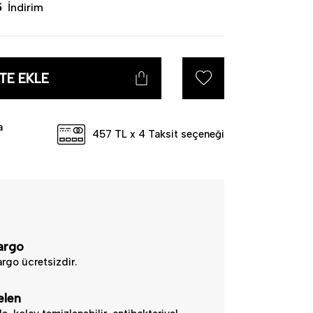
ve Zarafetin Mükemmelliği
5
İndirim
em
da benzersiz renk değişiklikleri ve farklı
TE EKLE
.
a
457 TL x 4 Taksit seçeneği
argo
rgo ücretsizdir.
elen