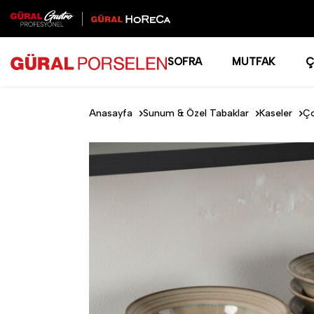
SOFRA
MUTFAK
Ç
Anasayfa
Sunum & Özel Tabaklar
Kaseler
Ço