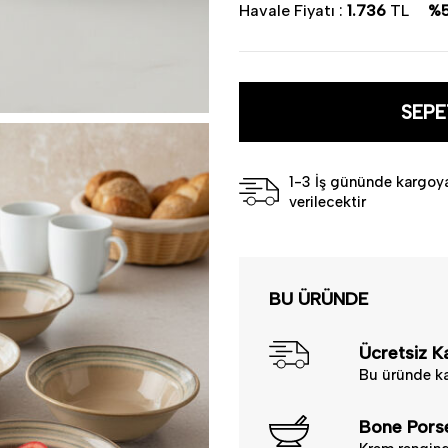
AGATE:: Her Tabakta Sadelik 
Havale Fiyatı :
1.736
TL
%
• Ürün : Bone Porselen
• Renk : Reaktif Uygulama-Kr
• Parça Sayısı : 6
• Miktar : 6 kişilik
• Uygulamadan dolayı her parça
SEPE
desenler görülebilir
• Elde yıkanması tavsiye edilir
• Türkiye'de üretilmiştir.
1-3 İş gününde kargoy
Güle güle kullanın.
verilecektir
BU ÜRÜNDE
Ücretsiz K
Bu üründe ka
Bone Pors