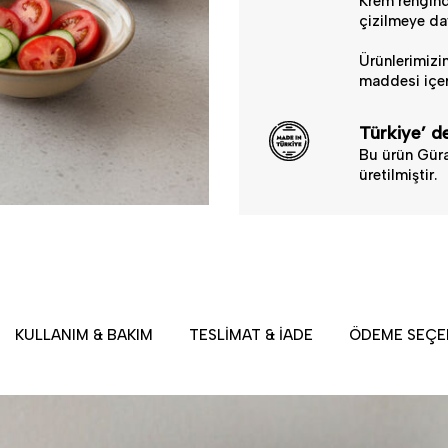
Krem renginde
çizilmeye day
Ürünlerimizin
maddesi içer
Türkiye’ de
Bu ürün Güra
üretilmiştir.
KULLANIM & BAKIM
TESLIMAT & İADE
ÖDEME SEÇE