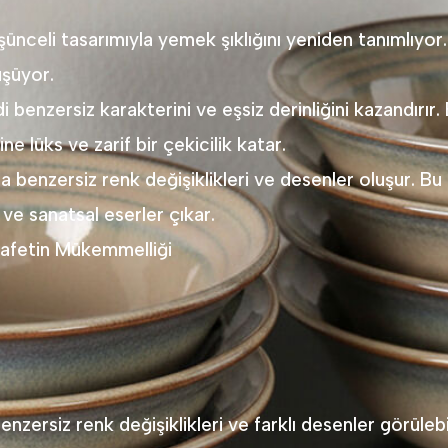
üşünceli tasarımıyla yemek şıklığını yeniden tanımlıyor
üşüyor.
i benzersiz karakterini ve eşsiz derinliğini kazandırır.
 lüks ve zarif bir çekicilik katar.
 benzersiz renk değişiklikleri ve desenler oluşur. Bu
 ve sanatsal eserler çıkar.
afetin Mükemmelliği
ersiz renk değişiklikleri ve farklı desenler görülebil