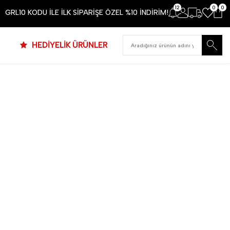
12
0
0
GRL10 KODU İLE İLK SİPARİŞE ÖZEL %10 İNDİRİM!
HEDİYELİK ÜRÜNLER