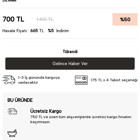
DEVAMI
Bulaşık Makinesi:
Bulaşık makinesinde kullanılabilir
Üretim Yeri:
Türkiye'de üretilmiştir
700
TL
%
50
1.410
TL
Havale Fiyatı :
665
TL
%5
İndirim
Tükendi
Gelince Haber Ver
1-3 İş gününde kargoya
175 TL x 4 Taksit seçeneği
verilecektir
BU ÜRÜNDE
Ücretsiz Kargo
750 TL ve üzeri tüm alışverişlerde ücretsiz kargo fırsatını
kaçırmayın.