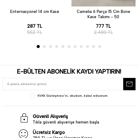
Enternasyonel 14 cm Kase
Camelia 6 Parça 15 Cm Bone
Kase Takımı - 50
287
TL
777
TL
552
TL
2.480
TL
E-BÜLTEN ABONELİK KAYDI YAPTIRIN!
KVKK Sözleşmesi'ni
, okudum, kabul ediyorum.
Güvenli Alışveriş
Tıkla güvenli alışverişe hemen başla
Ücretsiz Kargo