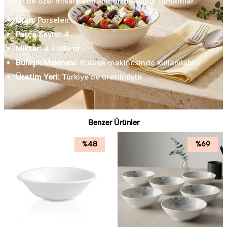
hem de özel misafir sofralarınızda şıklığı tamamlar.
Ürün:
Porselen
Parça Sayısı:
4
Miktar:
4 Kişiliktir
Bulaşık Makinesi:
Bulaşık makinesinde kullanılabilir
Üretim Yeri:
Türkiye'de üretilmiştir
Benzer Ürünler
%
48
%
69