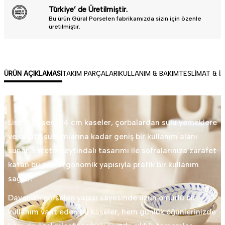
Türkiye’ de Üretilmiştir.
Bu ürün Güral Porselen fabrikamızda sizin için özenle
üretilmiştir.
ÜRÜN AÇIKLAMASI
TAKIM PARÇALARI
KULLANIM & BAKIM
TESLIMAT & İ
Limon desenli 14 cm kaseler, çorbalardan sulu yemeklere
ve salata sunumlarına kadar geniş bir kullanım alanı
sunar. Estetik zeytindalı tasarımı ile sofralarınıza zarafet
katan bu set, ergonomik yapısıyla pratik bir kullanım
sağlar.
Dayanıklı porselen yapısı sayesinde uzun ömürlü bir
kullanım vaat eden bu kaseler, hem günlük öğünlerinizde