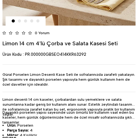
0 Yorum
Limon 14 cm 4'lü Çorba ve Salata Kasesi Seti
Ürün Kodu :
PR.000000GBSEO414KKR63292
Güral Porselen Limon Desenli Kase Seti ile sofralarınızda zarafeti yakalayın.
Şık tasarımı ve dayanıklı porselen yapısıyla hem günlük kullanım hem de
özel davetler için idealdir.
Limon desenli 14 cm kaseler, çorbalardan sulu yemeklere ve salata
sunumlarına kadar geniş bir kullanım alanı sunar. Estetik zeytindalı tasarımı
ile sofralarınıza zarafet katan bu set, ergonomik yapısıyla pratik bir kullanım
Dayanıklı porselen yapısı sayesinde uzun ömürlü bir kullanım vaat eden bu
sağlar.
kaseler, hem günlük öğünlerinizde hem de özel misafir sofralarınızda şıklığı
tamamlar.
Ürün:
Porselen
Parça Sayısı:
4
Miktar:
4 Kişiliktir