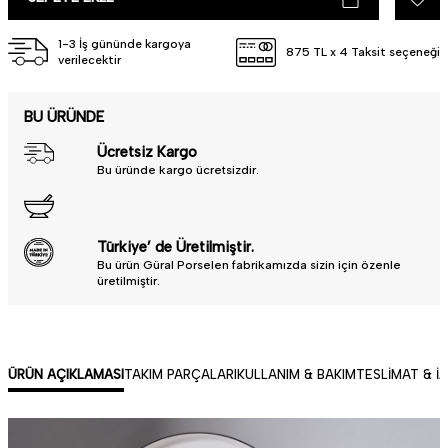
• Türkiye'de üretilmiştir.
1-3 İş gününde kargoya
875 TL x 4 Taksit seçeneği
verilecektir
BU ÜRÜNDE
Ücretsiz Kargo
Bu üründe kargo ücretsizdir.
Türkiye’ de Üretilmiştir.
Bu ürün Güral Porselen fabrikamızda sizin için özenle
üretilmiştir.
ÜRÜN AÇIKLAMASI
TAKIM PARÇALARI
KULLANIM & BAKIM
TESLIMAT & İ