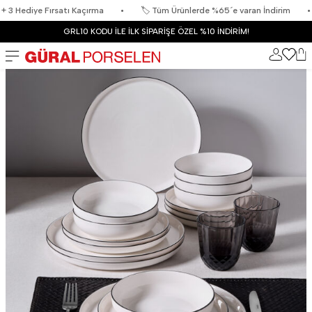
ye Fırsatı Kaçırma
•
🏷️ Tüm Ürünlerde %65´e varan İndirim
•
🏷️ C
GRL10 KODU İLE İLK SİPARİŞE ÖZEL %10 İNDİRİM!