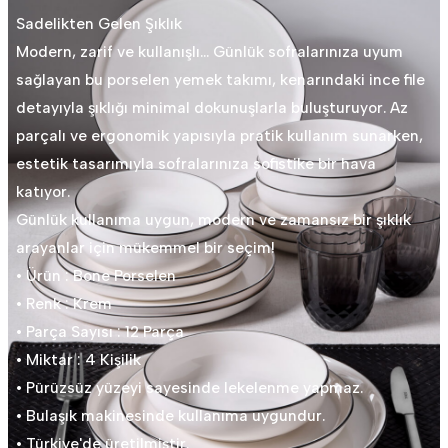
Sadelikten Gelen Şıklık
Modern, zarif ve kullanışlı… Günlük sofralarınıza uyum
sağlayan bu porselen yemek takımı, kenarındaki ince file
detayıyla şıklığı minimal dokunuşlarla buluşturuyor. Az
parçalı ve ergonomik yapısıyla pratik kullanım sunarken,
estetik tasarımıyla sofralarınıza sofistike bir hava
katıyor.
Günlük kullanıma uygun, modern ve zamansız bir şıklık
arayanlar için mükemmel bir seçim!
• Ürün : Bone Porselen
• Renk : Krem
• Parça Sayısı : 12 Parça
• Miktar : 4 Kişilik
• Pürüzsüz yüzeyi sayesinde lekelenme yapmaz.
• Bulaşık makinesinde kullanıma uygundur.
• Türkiye'de üretilmiştir.