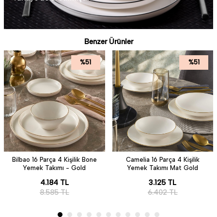
Benzer Ürünler
%
51
%
51
Bilbao 16 Parça 4 Kişilik Bone
Camelia 16 Parça 4 Kişilik
Yemek Takımı - Gold
Yemek Takımı Mat Gold
4.184
TL
3.125
TL
8.585
TL
6.402
TL