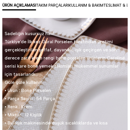
ÜRÜN AÇIKLAMASI
TAKIM PARÇALARI
KULLANIM & BAKIM
TESLIMAT & İ
Sadeliğin kusursuz hali!
Türkiye'de İlk kez Güral Porselen tarafından üretimi
gerçekleştirilen şeffaf, dayanıklı, ışık geçirgen ve son
derece zarif krem rengi bone porselen ürünlerin Caroline
serisi kare bone yemek takımları mükemmel sunumlar
için tasarlandı…
Güle güle kullanın.
• Ürün : Bone Porselen
• Parça Sayısı : 54 Parça
• Renk : Krem
• Miktar : 12 Kişilik
• Bulaşık makinesinde düşük sıcaklıklarda ve kısa