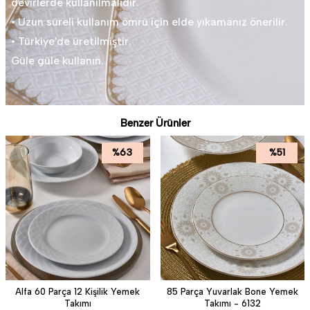
devirlerde kullanılmalıdır.
• Uzun süreli kullanım ömrü için elde yıkamanız önerilir.
• Türkiye'de üretilmiştir.
Güle güle kullanın.
Benzer Ürünler
%
63
%
51
Alfa 60 Parça 12 Kişilik Yemek
85 Parça Yuvarlak Bone Yemek
Takımı
Takımı - 6132