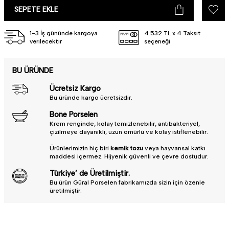
• Uzun süreli kullanım ömrü için elde yıkamanız önerilir.
SEPETE EKLE
• Türkiye'de üretilmiştir.
Güle güle kullanın.
1-3 İş gününde kargoya
4.532 TL x 4 Taksit
verilecektir
seçeneği
BU ÜRÜNDE
Ücretsiz Kargo
Bu üründe kargo ücretsizdir.
Bone Porselen
Krem renginde, kolay temizlenebilir, antibakteriyel,
çizilmeye dayanıklı, uzun ömürlü ve kolay istiflenebilir.
Ürünlerimizin hiç biri
kemik tozu
veya hayvansal katkı
maddesi içermez. Hijyenik güvenli ve çevre dostudur.
Türkiye’ de Üretilmiştir.
Bu ürün Güral Porselen fabrikamızda sizin için özenle
üretilmiştir.