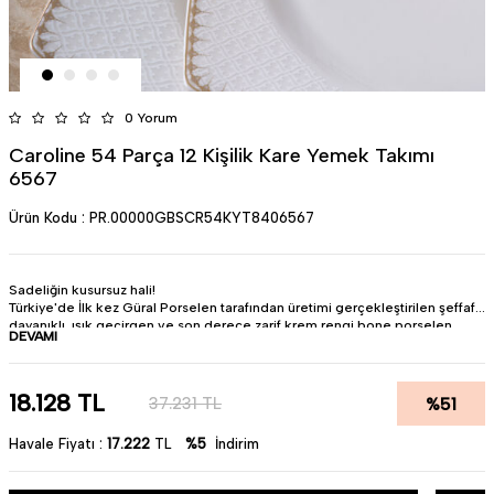
0 Yorum
Caroline 54 Parça 12 Kişilik Kare Yemek Takımı
6567
Ürün Kodu :
PR.00000GBSCR54KYT8406567
Sadeliğin kusursuz hali!
Türkiye'de İlk kez Güral Porselen tarafından üretimi gerçekleştirilen şeffaf,
dayanıklı, ışık geçirgen ve son derece zarif krem rengi bone porselen
DEVAMI
ürünlerin Caroline serisi kare bone yemek takımları mükemmel sunumlar
için tasarlandı…
Güle güle kullanın.
• Ürün : Bone Porselen
18.128
TL
%
51
37.231
TL
• Parça Sayısı : 54 Parça
• Renk : Krem
Havale Fiyatı :
17.222
TL
%5
İndirim
• Miktar : 12 Kişilik
• Bulaşık makinesinde düşük sıcaklıklarda ve kısa devirlerde
kullanılmalıdır.