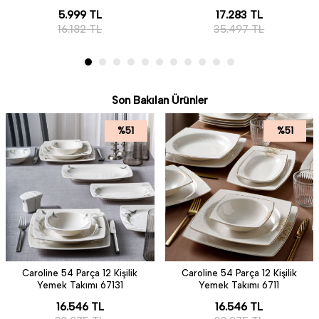
5.999
TL
17.283
TL
16.182
TL
35.497
TL
Son Bakılan Ürünler
%
51
%
51
Caroline 54 Parça 12 Kişilik
Caroline 54 Parça 12 Kişilik
Yemek Takımı 67131
Yemek Takımı 6711
16.546
TL
16.546
TL