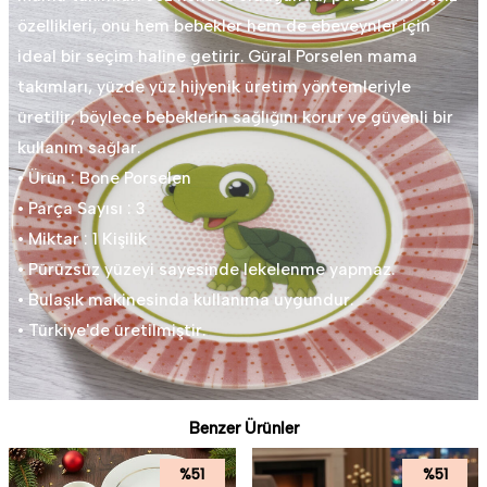
özellikleri, onu hem bebekler hem de ebeveynler için
ideal bir seçim haline getirir. Güral Porselen mama
takımları, yüzde yüz hijyenik üretim yöntemleriyle
üretilir, böylece bebeklerin sağlığını korur ve güvenli bir
kullanım sağlar.
• Ürün : Bone Porselen
• Parça Sayısı : 3
• Miktar : 1 Kişilik
• Pürüzsüz yüzeyi sayesinde lekelenme yapmaz.
• Bulaşık makinesinda kullanıma uygundur.
• Türkiye'de üretilmiştir.
Benzer Ürünler
%
51
%
51