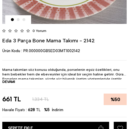
0 Yorum
Eda 3 Parça Bone Mama Takımı - 2142
Ürün Kodu :
PR.000000GBSED03MT1002142
Mama takımları söz konusu olduğunda, porselenin eşsiz özellikleri, onu
hem bebekler hem de ebeveynler için ideal bir seçim haline getirir. Güral
Porselen mama takımları, yüzde yüz hijyenik üretim yöntemleriyle üretilir,
DEVAMI
böylece bebeklerin sağlığını korur ve güvenli bir kullanım sağlar.
• Ürün : Bone Porselen
• Parça Sayısı : 3
• Miktar : 1 Kişilik
661
TL
%
50
1.334
TL
• Pürüzsüz yüzeyi sayesinde lekelenme yapmaz.
• Bulaşık makinesinda kullanıma uygundur.
Havale Fiyatı :
628
TL
%5
İndirim
• Türkiye'de üretilmiştir.
SEPETE EKLE