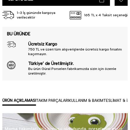
1-3 İş gününde kargoya
165 TL x 4 Taksit seçeneği
verilecektir
BU ÜRÜNDE
Ücretsiz Kargo
750 TL ve üzeri tüm alışverişlerde ücretsiz kargo fırsatını
kaçırmayın.
Türkiye’ de Üretilmiştir.
Bu ürün Güral Porselen fabrikamızda sizin için özenle
üretilmiştir.
ÜRÜN AÇIKLAMASI
TAKIM PARÇALARI
KULLANIM & BAKIM
TESLIMAT & İ
Mama takımları söz konusu olduğunda, porselenin eşsiz