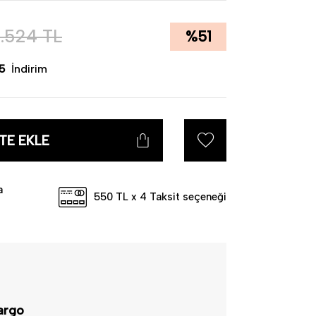
de kullanıma uygundur.
.524
TL
%
51
5
İndirim
TE EKLE
a
550 TL x 4 Taksit seçeneği
argo