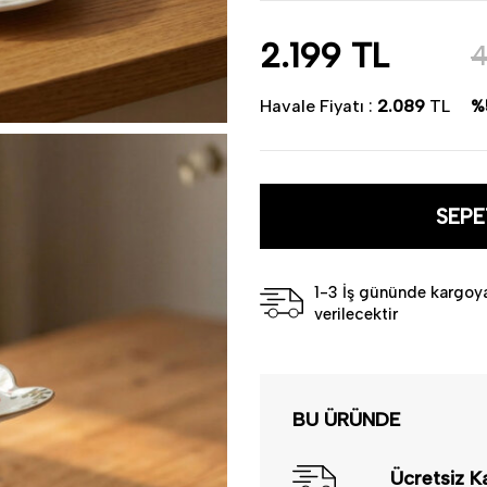
Kullanım Alanı:
Sunum
Temizlik:
Bulaşık makinesin
Türkiye'de üretilmiştir.
2.199
TL
4
Havale Fiyatı :
2.089
TL
%
SEPE
1-3 İş gününde kargoy
verilecektir
BU ÜRÜNDE
Ücretsiz K