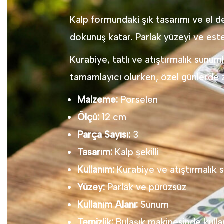
Kalp formundaki şık tasarımı ve el d
dokunuş katar. Parlak yüzeyi ve est
Kurabiye, tatlı ve atıştırmalık sunuml
tamamlayıcı olurken, özel günlerde za
Malzeme:
Porselen
Ölçü:
12 cm
Parça Sayısı:
3
Tasarım:
Kalp şekilli
Kullanım:
Kurabiye ve atıştırmalık
Yüzey:
Parlak ve pürüzsüz
Kullanım Alanı:
Sunum
Temizlik:
Bulaşık makinesinde kull