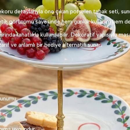
ekoru detaylarıyla öne çıkan porselen tabak seti, sunu
etik görünümü sayesinde hem günlük kullanım hem de ö
arında rahatlıkla kullanılabilir. Dekoratif yapısıyla mas
rif ve anlamlı bir hediye alternatifi sunar.
 sunumu
anıma uygundur.