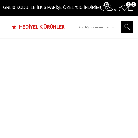
12
0
0
GRL10 KODU İLE İLK SİPARİŞE ÖZEL %10 İNDİRİM!
HEDİYELİK ÜRÜNLER