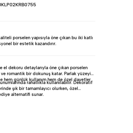
0KLP02KRB0755
liteli porselen yapısıyla öne çıkan bu iki katlı
yonel bir estetik kazandırır.
e el dekoru detaylarıyla öne çıkan porselen
f ve romantik bir dokunuş katar. Parlak yüzeyi
e hem günlük kullanım hem de özel davetler
sunumlarında rahatlıkla kullanılabilir. Dekoratif
rinde şık bir tamamlayıcı olurken, özel
diye alternatifi sunar.
rmalık sunumu