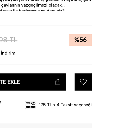
 çaylarının vazgeçilmezi olacak.
franız ile başlamaya ne dersiniz?
lekelenme yapmaz.
598
TL
%
56
ıma uygundur.
İndirim
TE EKLE
a
175 TL x 4 Taksit seçeneği