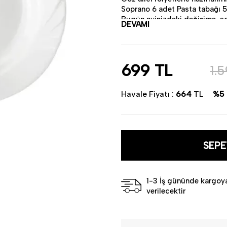
Soprano 6 adet Pasta tabağı 5
Bugün evinizdeki değişime, so
DEVAMI
• Ürün : Porselen
• Renk :Beyaz
• Miktar : 6 kişilik
• Pürüzsüz yüzeyi sayesinde 
699
TL
1.
• Bulaşık makinesinda kullan
• Türkiye'de üretilmiştir.
Havale Fiyatı :
664
TL
%5
SEPE
1-3 İş gününde kargoy
verilecektir