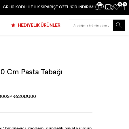
12
0
0
GRL10 KODU İLE İLK SİPARİŞE ÖZEL %10 İNDİRİM!
HEDİYELİK ÜRÜNLER
20 Cm Pasta Tabağı
000SPR620DU00
mış ; büyüleyici, modern, gündelik hayata uygun