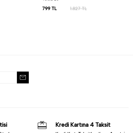
799
TL
1.827
TL
SEPETE EKLE
isi
Kredi Kartına 4 Taksit