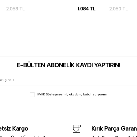
2.058
TL
1.084
TL
2.050
TL
LE
SEPETE EKLE
E-BÜLTEN ABONELİK KAYDI YAPTIRIN!
KVKK Sözleşmesi'ni
, okudum, kabul ediyorum.
tsiz Kargo
Kırık Parça Garant