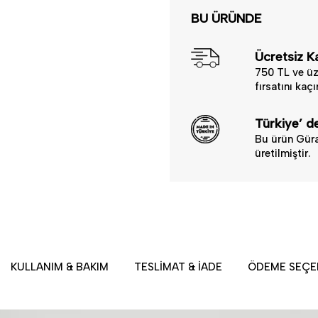
BU ÜRÜNDE
Ücretsiz K
750 TL ve üz
fırsatını kaç
Türkiye’ de
Bu ürün Güra
üretilmiştir.
KULLANIM & BAKIM
TESLIMAT & İADE
ÖDEME SEÇE