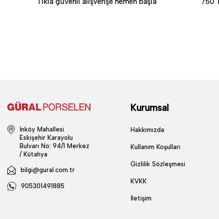
Tıkla güvenli alışverişe hemen başla
750 T
Kurumsal
İnköy Mahallesi
Hakkımızda
Eskişehir Karayolu
Bulvarı No: 94/1 Merkez
Kullanım Koşulları
/ Kütahya
Gizlilik Sözleşmesi
bilgi@gural.com.tr
KVKK
905301491885
İletişim