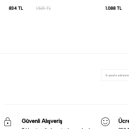
834
TL
1.581
TL
1.088
TL
SEPETE EKLE
SEPETE EK
Güvenli Alışveriş
Ücre