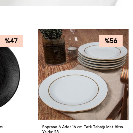
%
47
%
56
mı
Soprano 6 Adet 16 cm Tatlı Tabağı Mat Altın
Yaldız 23