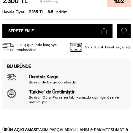
2.300
TL
%
52
4.799
TL
Havale Fiyatı :
2.185
TL
%5
İndirim
SEPETE EKLE
1-3 İş gününde kargoya
575 TL x 4 Taksit seçeneği
verilecektir
BU ÜRÜNDE
Ücretsiz Kargo
Bu üründe kargo ücretsizdir.
Türkiye’ de Üretilmiştir.
Bu ürün Güral Porselen fabrikamızda sizin için özenle
üretilmiştir.
ÜRÜN AÇIKLAMASI
TAKIM PARÇALARI
KULLANIM & BAKIM
TESLIMAT & İ