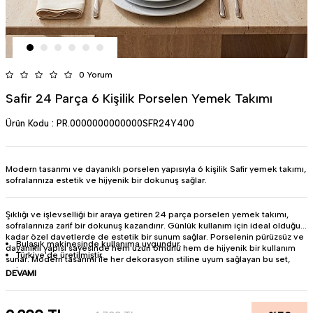
0 Yorum
Safir 24 Parça 6 Kişilik Porselen Yemek Takımı
Ürün Kodu :
PR.0000000000000SFR24Y400
Modern tasarımı ve dayanıklı porselen yapısıyla 6 kişilik Safir yemek takımı,
sofralarınıza estetik ve hijyenik bir dokunuş sağlar.
Şıklığı ve işlevselliği bir araya getiren 24 parça porselen yemek takımı,
sofralarınıza zarif bir dokunuş kazandırır. Günlük kullanım için ideal olduğu
kadar özel davetlerde de estetik bir sunum sağlar. Porselenin pürüzsüz ve
Bulaşık makinesinde kullanıma uygundur.
dayanıklı yapısı sayesinde hem uzun ömürlü hem de hijyenik bir kullanım
Türkiye'de üretilmiştir.
sunar. Modern tasarımı ile her dekorasyon stiline uyum sağlayan bu set,
sofralarınızda bütünlük ve şıklık oluşturur.
DEVAMI