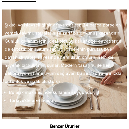
Şıklığı ve işlevselliği bir araya getiren 24 parça porselen
yemek takımı, sofralarınıza zarif bir dokunuş kazandırır.
Günlük kullanım için ideal olduğu kadar özel davetlerde
de estetik bir sunum sağlar. Porselenin pürüzsüz ve
dayanıklı yapısı sayesinde hem uzun ömürlü hem de
hijyenik bir kullanım sunar. Modern tasarımı ile her
dekorasyon stiline uyum sağlayan bu set, sofralarınızda
bütünlük ve şıklık oluşturur.
Bulaşık makinesinde kullanıma uygundur.
Türkiye'de üretilmiştir.
Benzer Ürünler