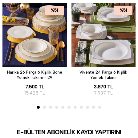
%
51
%
51
Harika 26 Parça 6 Kişilik Bone
Vivente 24 Parça 6 Kişilik
Yemek Takımı - 29
Yemek Takımı
7.500
TL
3.870
TL
15.428
TL
7.937
TL
E-BÜLTEN ABONELİK KAYDI YAPTIRIN!