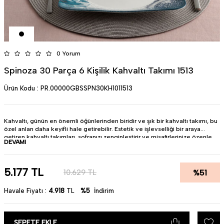
0 Yorum
Spinoza 30 Parça 6 Kişilik Kahvaltı Takımı 1513
Ürün Kodu :
PR.00000GBSSPN30KH1011513
Kahvaltı, günün en önemli öğünlerinden biridir ve şık bir kahvaltı takımı, bu
özel anları daha keyifli hale getirebilir. Estetik ve işlevselliği bir araya
getiren kahvaltı takımları, sofranızı zenginleştirir ve misafirlerinize özenle
DEVAMI
hazırlanmış bir deneyim sunar.
• Ürün : Bone Porselen
• Renk :Krem
• Miktar : 6 kişilik
5.177
TL
%
51
10.629
TL
• Pürüzsüz yüzeyi sayesinde lekelenme yapmaz.
• Bulaşık makinesinda kullanıma uygundur.
Havale Fiyatı :
4.918
TL
%5
İndirim
• Türkiye'de üretilmiştir.
SEPETE EKLE