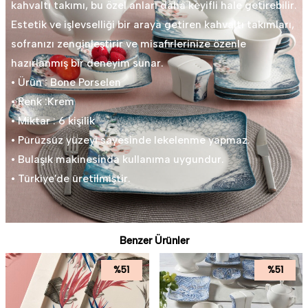
kahvaltı takımı, bu özel anları daha keyifli hale getirebilir.
Estetik ve işlevselliği bir araya getiren kahvaltı takımları,
sofranızı zenginleştirir ve misafirlerinize özenle
hazırlanmış bir deneyim sunar.
• Ürün : Bone Porselen
• Renk :Krem
• Miktar : 6 kişilik
• Pürüzsüz yüzeyi sayesinde lekelenme yapmaz.
• Bulaşık makinesinda kullanıma uygundur.
• Türkiye'de üretilmiştir.
Benzer Ürünler
%
51
%
51