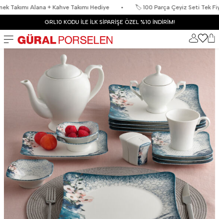
ımı Alana + Kahve Takımı Hediye
•
🏷️ 100 Parça Çeyiz Seti Tek Fiyat + 3 H
GRL10 KODU İLE İLK SİPARİŞE ÖZEL %10 İNDİRİM!