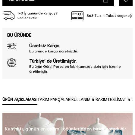
1-3 İş gününde kargoya
863 TL x 4 Taksit seçeneği
verilecektir
BU ÜRÜNDE
Ücretsiz Kargo
Bu üründe kargo ücretsizdir.
Türkiye’ de Üretilmiştir.
Bu ürün Güral Porselen fabrikamızda sizin için özenle
üretilmiştir.
ÜRÜN AÇIKLAMASI
TAKIM PARÇALARI
KULLANIM & BAKIM
TESLIMAT & İ
Kahvaltı, günün en önemli öğünlerinden biridir ve şık bir