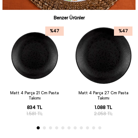
Benzer Ürünler
%
47
%
47
Matt 4 Parça 21 Cm Pasta
Matt 4 Parça 27 Cm Pasta
Takımı
Takımı
834
TL
1.088
TL
1.581
TL
2.058
TL