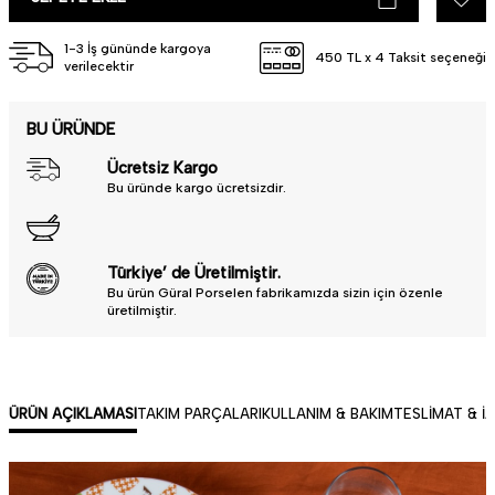
Güle güle kullanın.
1-3 İş gününde kargoya
450 TL x 4 Taksit seçeneği
verilecektir
BU ÜRÜNDE
Ücretsiz Kargo
Bu üründe kargo ücretsizdir.
Türkiye’ de Üretilmiştir.
Bu ürün Güral Porselen fabrikamızda sizin için özenle
üretilmiştir.
ÜRÜN AÇIKLAMASI
TAKIM PARÇALARI
KULLANIM & BAKIM
TESLIMAT & İ