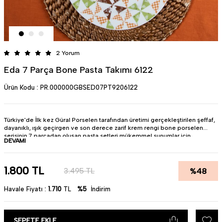
2 Yorum
Eda 7 Parça Bone Pasta Takımı 6122
Ürün Kodu :
PR.000000GBSED07PT9206122
Türkiye'de İlk kez Güral Porselen tarafından üretimi gerçekleştirilen şeffaf,
dayanıklı, ışık geçirgen ve son derece zarif krem rengi bone porselen
serisinin 7 parçadan oluşan pasta setleri mükemmel sunumlar için
DEVAMI
tasarlandı…
• Ürün : Bone Porselen
• Renk : Krem
• Parça Sayısı : 7 Parça
1.800
TL
%
48
3.495
TL
• Miktar : 6 Kişilik
• Pürüzsüz yüzeyi sayesinde lekelenme yapmaz.
Havale Fiyatı :
1.710
TL
%5
İndirim
• Bulaşık makinesinde düşük sıcaklıklarda ve kısa devirlerde
kullanılmalıdır.
• Uzun süreli kullanım ömrü için elde yıkamanız önerilir.
Türkiye'de üretilmiştir.
SEPETE EKLE