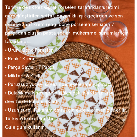
Türkiye'de İlk kez Güral Porselen tarafından üretimi
gerçekleştirilen şeffaf, dayanıklı, ışık geçirgen ve son
derece zarif krem rengi bone porselen serisinin 7
parçadan oluşan pasta setleri mükemmel sunumlar için
tasarlandı…
• Ürün : Bone Porselen
• Renk : Krem
• Parça Sayısı : 7 Parça
• Miktar : 6 Kişilik
• Pürüzsüz yüzeyi sayesinde lekelenme yapmaz.
• Bulaşık makinesinde düşük sıcaklıklarda ve kısa
devirlerde kullanılmalıdır.
• Uzun süreli kullanım ömrü için elde yıkamanız önerilir.
Türkiye'de üretilmiştir.
Güle güle kullanın.