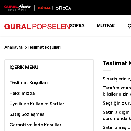
SOFRA
MUTFAK
Ç
Anasayfa
Teslimat Koşulları
Teslimat K
İÇERIK MENÜ
Siparişlerini
Teslimat Koşulları
Tarafımızdan 
Hakkımızda
bilgilerinizi
Seçtiğiniz ür
Üyelik ve Kullanım Şartları
Satın aldığın
Satış Sözleşmesi
durumunda kon
Garanti ve İade Koşulları
Satın almış 