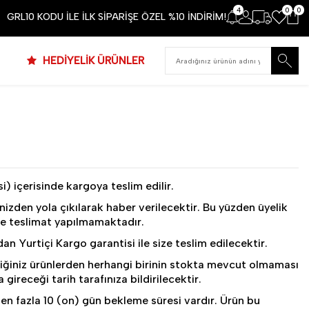
4
0
0
GRL10 KODU İLE İLK SİPARİŞE ÖZEL %10 İNDİRİM!
HEDİYELİK ÜRÜNLER
) içerisinde kargoya teslim edilir.
inizden yola çıkılarak haber verilecektir. Bu yüzden üyelik
nde teslimat yapılmamaktadır.
n Yurtiçi Kargo garantisi ile size teslim edilecektir.
 Seçtiğiniz ürünlerden herhangi birinin stokta mevcut olmaması
gireceği tarih tarafınıza bildirilecektir.
en fazla 10 (on) gün bekleme süresi vardır. Ürün bu