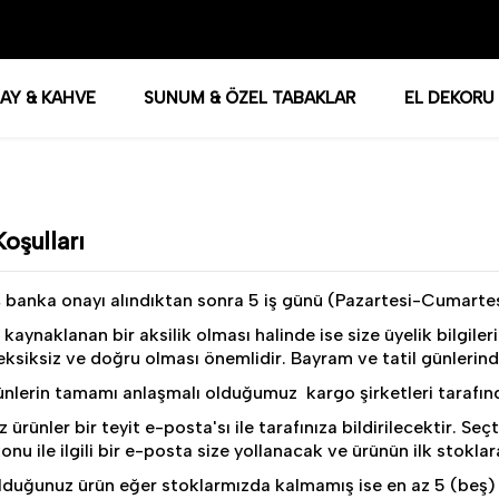
AY & KAHVE
SUNUM & ÖZEL TABAKLAR
EL DEKORU
oşulları
z, banka onayı alındıktan sonra 5 iş günü (Pazartesi-Cumartesi
kaynaklanan bir aksilik olması halinde ise size üyelik bilgiler
n eksiksiz ve doğru olması önemlidir. Bayram ve tatil günleri
ünlerin tamamı anlaşmalı olduğumuz kargo şirketleri tarafında
ız ürünler bir teyit e-posta'sı ile tarafınıza bildirilecektir.
u ile ilgili bir e-posta size yollanacak ve ürünün ilk stoklara 
olduğunuz ürün eğer stoklarmızda kalmamış ise en az 5 (beş) 