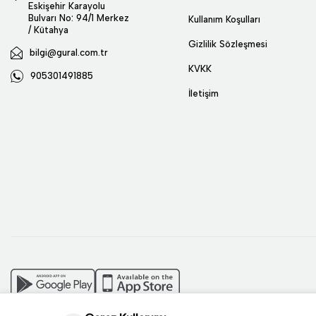
Eskişehir Karayolu
Bulvarı No: 94/1 Merkez
Kullanım Koşulları
/ Kütahya
Gizlilik Sözleşmesi
bilgi@gural.com.tr
KVKK
905301491885
İletişim