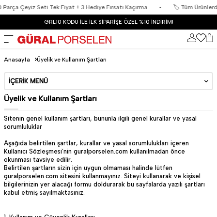
ça Çeyiz Seti Tek Fiyat + 3 Hediye Fırsatı Kaçırma
•
🏷️ Tüm Ürünlerde %6
GRL10 KODU İLE İLK SİPARİŞE ÖZEL %10 İNDİRİM!
Anasayfa
Üyelik ve Kullanım Şartları
İÇERIK MENÜ
Üyelik ve Kullanım Şartları
Sitenin genel kullanım şartları, bununla ilgili genel kurallar ve yasal
sorumluluklar
Aşağıda belirtilen şartlar, kurallar ve yasal sorumlulukları içeren
Kullanıcı Sözleşmesi’nin guralporselen.com kullanılmadan önce
okunması tavsiye edilir.
Belirtilen şartların sizin için uygun olmaması halinde lütfen
guralporselen.com sitesini kullanmayınız. Siteyi kullanarak ve kişisel
bilgilerinizin yer alacağı formu doldurarak bu sayfalarda yazılı şartları
kabul etmiş sayılmaktasınız.