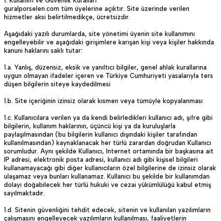
1. Kullanım ve Güvenlik Kuralları
guralporselen.com tüm üyelerine açıktır. Site üzerinde verilen
hizmetler aksi belirtilmedikçe, ücretsizdir.
Aşağıdaki yazılı durumlarda, site yönetimi üyenin site kullanımını
engelleyebilir ve aşağıdaki girişimlere karışan kişi veya kişiler hakkında
kanuni haklarını saklı tutar:
1.a. Yanlış, düzensiz, eksik ve yanıltıcı bilgiler, genel ahlak kurallarına
uygun olmayan ifadeler içeren ve Türkiye Cumhuriyeti yasalarıyla ters
düşen bilgilerin siteye kaydedilmesi
1.b. Site içeriğinin izinsiz olarak kısmen veya tümüyle kopyalanması
1.c. Kullanıcılara verilen ya da kendi belirledikleri kullanıcı adı, şifre gibi
bilgilerin, kullanım haklarının, üçüncü kişi ya da kuruluşlarla
paylaşılmasından (bu bilgilerin kullanıcı dışındaki kişiler tarafından
kullanılmasından) kaynaklanacak her türlü zarardan doğrudan Kullanıcı
sorumludur. Aynı şekilde Kullanıcı, Internet ortamında bir başkasına ait
IP adresi, elektronik posta adresi, kullanıcı adı gibi kişisel bilgileri
kullanamayacağı gibi diğer kullanıcıların özel bilgilerine de izinsiz olarak
ulaşamaz veya bunları kullanamaz. Kullanıcı bu şekilde bir kullanımdan
dolayı doğabilecek her türlü hukuki ve cezai yükümlülüğü kabul etmiş
sayılmaktadır.
1.d. Sitenin güvenliğini tehdit edecek, sitenin ve kullanılan yazılımların
çalışmasını engelleyecek yazılımların kullanılması, faaliyetlerin