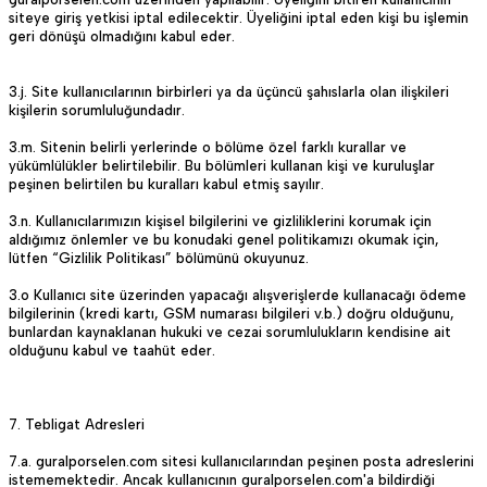
siteye giriş yetkisi iptal edilecektir. Üyeliğini iptal eden kişi bu işlemin
geri dönüşü olmadığını kabul eder.
3.j. Site kullanıcılarının birbirleri ya da üçüncü şahıslarla olan ilişkileri
kişilerin sorumluluğundadır.
3.m. Sitenin belirli yerlerinde o bölüme özel farklı kurallar ve
yükümlülükler belirtilebilir. Bu bölümleri kullanan kişi ve kuruluşlar
peşinen belirtilen bu kuralları kabul etmiş sayılır.
3.n. Kullanıcılarımızın kişisel bilgilerini ve gizliliklerini korumak için
aldığımız önlemler ve bu konudaki genel politikamızı okumak için,
lütfen “Gizlilik Politikası” bölümünü okuyunuz.
3.o Kullanıcı site üzerinden yapacağı alışverişlerde kullanacağı ödeme
bilgilerinin (kredi kartı, GSM numarası bilgileri v.b.) doğru olduğunu,
bunlardan kaynaklanan hukuki ve cezai sorumlulukların kendisine ait
olduğunu kabul ve taahüt eder.
7. Tebligat Adresleri
7.a. guralporselen.com sitesi kullanıcılarından peşinen posta adreslerini
istememektedir. Ancak kullanıcının guralporselen.com'a bildirdiği