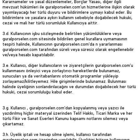
Kararnameler ve yasal düzenlemeler, Borçlar Yasası, diğer ilgili
mevzuat hükümleri ile guralporselen.com'un hizmetlerine ilişkin olarak
yayımlayacağı her türlü duyuru ve bildirimlere uymayı kabul eder. Bu
bildirimlere ve yasalara aykırı kullanım sebebiyle doğabilecek hukuki,
cezai ve mali her türlü sorumluluk Kullanıcıya aittir.
3.d. Kullanıcının işbu sözleşmede belirtilen yükümlülüklere veya
guralporselen.com sitesinde bildirilen genel kurallara uymamasının
tespiti halinde, Kullanıcının guralporselen.com'da n yararlanması
guralporselen.com tarafından süreli veya süresiz olarak engellenebilir
ve/veya hesabı kapatılabilir.
3.e. Kullanıcı, diğer kullanıcıların ve ziyaretçilerin guralporselen.com'u
kullanmasını önleyici veya zorlaştırıcı hareketlerde bulunamaz,
sunucuları ya da veritabanlarını otomatik programlar yükleyip
zorlayamaz/kilitleyemez. Hile girişimlerinde bulunamaz. Bulunması
halinde üyeliğinin sonlandırılacağını ve durumdan doğabilecek her türlü
hukuki, cezai sorumluluğu kabul eder.
3.g. Kullanıcı , guralporselen.com'dan kopyalanmış veya yazıcı ile
yazdırılmış hiçbir materyal üzerinden Telif Hakkı, Ticari Marka ve her
türlü Fikir ve Sanat Eserleri Kanunu kapsamı notlarını silemez veya
çıkartamaz.
3.h. Üyelik iptali ve hesap silme işlemi, kullanıcı tarafından
guralporselen.com üzerinden yapılabilir. Üyeliğini bitiren kullanıcının