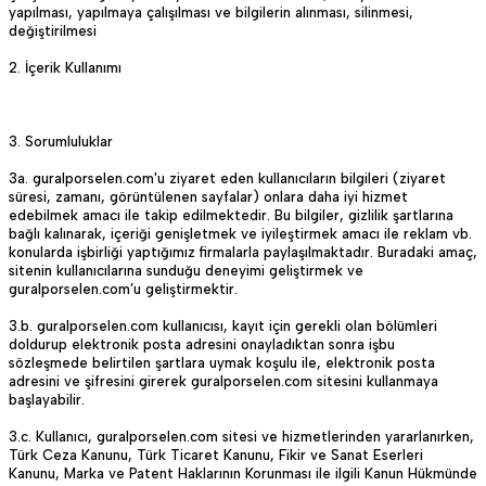
yapılması, yapılmaya çalışılması ve bilgilerin alınması, silinmesi,
değiştirilmesi
2. İçerik Kullanımı
3. Sorumluluklar
3a. guralporselen.com'u ziyaret eden kullanıcıların bilgileri (ziyaret
süresi, zamanı, görüntülenen sayfalar) onlara daha iyi hizmet
edebilmek amacı ile takip edilmektedir. Bu bilgiler, gizlilik şartlarına
bağlı kalınarak, içeriği genişletmek ve iyileştirmek amacı ile reklam vb.
konularda işbirliği yaptığımız firmalarla paylaşılmaktadır. Buradaki amaç,
sitenin kullanıcılarına sunduğu deneyimi geliştirmek ve
guralporselen.com’u geliştirmektir.
3.b. guralporselen.com kullanıcısı, kayıt için gerekli olan bölümleri
doldurup elektronik posta adresini onayladıktan sonra işbu
sözleşmede belirtilen şartlara uymak koşulu ile, elektronik posta
adresini ve şifresini girerek guralporselen.com sitesini kullanmaya
başlayabilir.
3.c. Kullanıcı, guralporselen.com sitesi ve hizmetlerinden yararlanırken,
Türk Ceza Kanunu, Türk Ticaret Kanunu, Fikir ve Sanat Eserleri
Kanunu, Marka ve Patent Haklarının Korunması ile ilgili Kanun Hükmünde